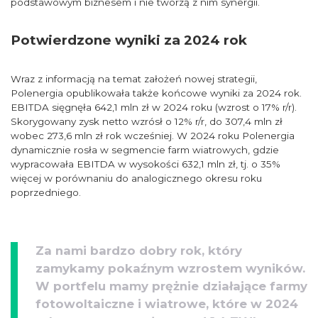
podstawowym biznesem i nie tworzą z nim synergii.
Potwierdzone wyniki za 2024 rok
Wraz z informacją na temat założeń nowej strategii,
Polenergia opublikowała także końcowe wyniki za 2024 rok.
EBITDA sięgnęła 642,1 mln zł w 2024 roku (wzrost o 17% r/r).
Skorygowany zysk netto wzrósł o 12% r/r, do 307,4 mln zł
wobec 273,6 mln zł rok wcześniej. W 2024 roku Polenergia
dynamicznie rosła w segmencie farm wiatrowych, gdzie
wypracowała EBITDA w wysokości 632,1 mln zł, tj. o 35%
więcej w porównaniu do analogicznego okresu roku
poprzedniego.
Za nami bardzo dobry rok, który
zamykamy pokaźnym wzrostem wyników.
W portfelu mamy prężnie działające farmy
fotowoltaiczne i wiatrowe, które w 2024