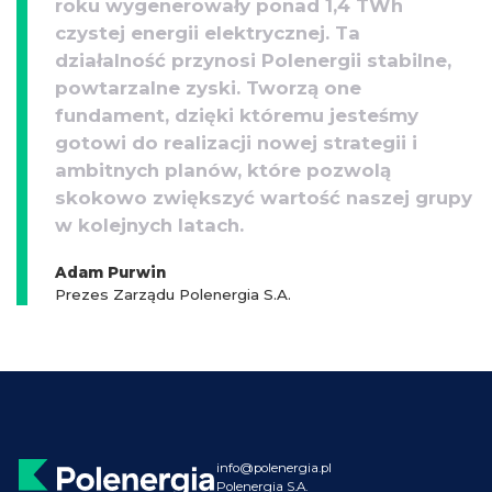
roku wygenerowały ponad 1,4 TWh
czystej energii elektrycznej. Ta
działalność przynosi Polenergii stabilne,
powtarzalne zyski. Tworzą one
fundament, dzięki któremu jesteśmy
gotowi do realizacji nowej strategii i
ambitnych planów, które pozwolą
skokowo zwiększyć wartość naszej grupy
w kolejnych latach.
Adam Purwin
Prezes Zarządu Polenergia S.A.
info@polenergia.pl
Polenergia S.A.