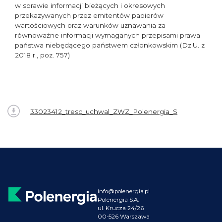
w sprawie informacji bieżących i okresowych
przekazywanych przez emitentów papierów
wartościowych oraz warunków uznawania za
równoważne informacji wymaganych przepisami prawa
państwa niebędącego państwem członkowskim (Dz.U. z
2018 r., poz. 757)
33023412_tresc_uchwal_ZWZ_Polenergia_S
info@polenergia.pl
Polenergia S.A.
ul. Krucza 24/26
00-526 Warszawa