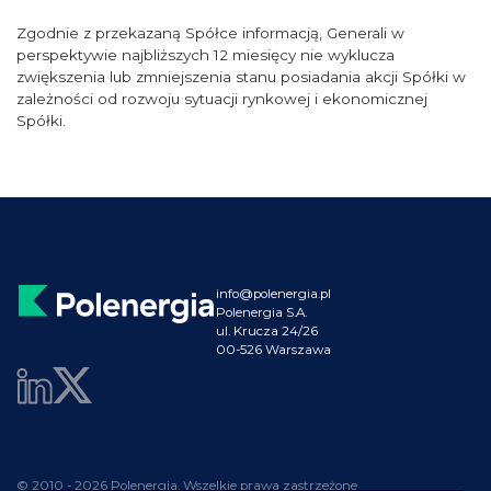
Zgodnie z przekazaną Spółce informacją, Generali w
perspektywie najbliższych 12 miesięcy nie wyklucza
zwiększenia lub zmniejszenia stanu posiadania akcji Spółki w
zależności od rozwoju sytuacji rynkowej i ekonomicznej
Spółki.
info@polenergia.pl
Polenergia S.A.
ul. Krucza 24/26
00-526 Warszawa
© 2010 - 2026 Polenergia. Wszelkie prawa zastrzeżone